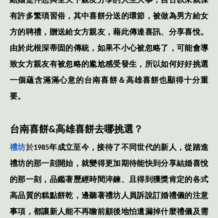
結婚是件想與全天下親友分享的人生大事，自古以來就保
有許多繁瑣習俗，其中喜餅分送的環節，被做為男方給女
方的聘禮，贈送給女方親友，藉此傳達喜訊、分享喜悅。
由於此根深蒂固的傳統，如果不小心被忽略了，可能會導
致女方親友有被忽略的尷尬感受發生，所以如何好好挑選
一個蘊含滿滿心意的台南喜餅＆高雄喜餅也顯得十分重
要。
台南喜餅
&
高雄喜餅去哪挑選？
禮坊
於
1985
年成立至今，接待了不同世代的新人，從踏進
禮坊的那一刻開始，就變得更加期待能快到分享結婚喜悅
的那一刻，品鑑著歷經時間淬鍊、且得到獲獎肯定的各式
高品質的糕點餅乾，邊聽著禮坊人員訴說訂婚禮儀的注意
事項，都讓新人能不再瞻前顧後地怕遺漏掉什麼禮儀及需