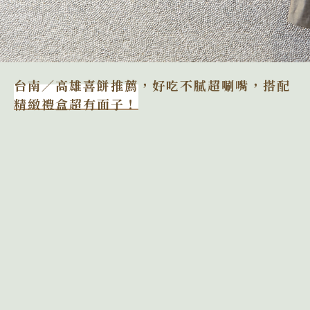
台南／高雄喜餅推薦，好吃不膩超唰嘴，搭配
精緻禮盒超有面子！