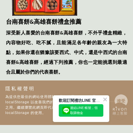
台南喜餅
&
高雄喜餅禮盒推薦
深受新人喜愛的台南喜餅
&
高雄喜餅，不外乎禮盒精緻，
內容物好吃、吃不膩，且能滿足各年齡的親友為一大特
點，如果你還在猶豫該要西式、中式，還是中西式的台南
喜餅
&
高雄喜餅，經過下列推薦，你也一定能挑選到最適
合且屬於你們的代表喜餅。
隱私權聲明
西式台南喜餅
&
高雄喜餅
為提供您最佳的網站使用體驗，我們使用 Cookies 及
歡迎訂閱禮坊LINE 官方帳號
接受
localStorage 以改善我們的網頁，以作為技術、分析、行銷
守護｜西式
之用。繼續瀏覽此網頁即代表您同意 Cookies 及
連結LINE 帳號，領
localStorage 的使用。
取購物金