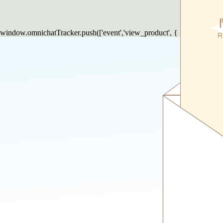
window.omnichatTracker.push(['event','view_product', { }]);
R