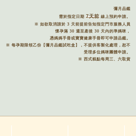
彌月品鑑
7天前
需於指定日期
線上預約申請。
※ 如欲取消請於 3 天前提前告知指定門市服務人員
懷孕滿 30 週至產後 30 天內的準媽咪，
憑媽媽手冊或寶寶健康手冊即可申請品鑑。
※ 每孕期限領乙份【彌月品鑑試吃盒】，不提供客製化處理，恕不
受理多位媽咪團體申請。
※ 西式糕點每周三、六取貨