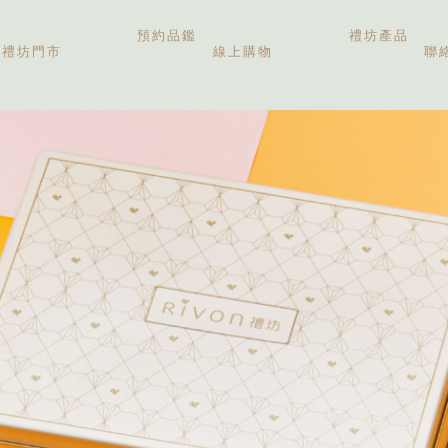
預約品鑑
禮坊產品
禮坊門市
線上購物
聯
中秋禮盒
伴手禮盒
新婚喜餅
彌月禮盒
精緻糕點