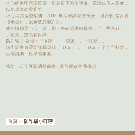
小心網路聊天室陷阱：切勿留下家中地址、電話或個人影像，
以免成為勒索肥羊。
小心網路援交陷阱：ATM 無法辨識憲警身分，切勿聽 信歹徒
指示操作，以免遭恐嚇詐財。
網路購物要小心：線上刷卡先確認網站真假 ; 「一手交錢 , 一
手驗貨」交易有保障。
防詐騙 3 要領 : 「冷靜」、「查證」、「報警」。
請牢記警政署防詐騙專線「 165 」：「 165 」全年不打烊，
受理諮詢、檢舉或報案。
禮坊一起守護您消費保障，防詐騙從你我做起
首頁
防詐騙小叮嚀