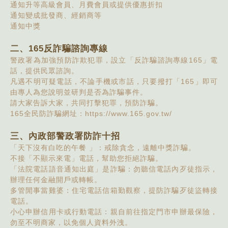
通知升等高級會員、月費會員或提供優惠折扣
通知變成批發商、經銷商等
通知中獎
二、165反詐騙諮詢專線
警政署為加強預防詐欺犯罪，設立「反詐騙諮詢專線165」電
話，提供民眾諮詢。
凡遇不明可疑電話，不論手機或市話，只要撥打「165」即可
由專人為您說明並研判是否為詐騙事件。
請大家告訴大家，共同打擊犯罪，預防詐騙。
165全民防詐騙網址：
https://www.165.gov.tw/
三、內政部警政署防詐十招
「天下沒有白吃的午餐 」：戒除貪念，遠離中獎詐騙。
不接「不顯示來電」電話，幫助您拒絕詐騙。
「法院電話語音通知出庭」是詐騙：勿聽信電話內歹徒指示，
辦理任何金融開戶或轉帳。
多管閒事當雞婆：住宅電話信箱勤觀察，提防詐騙歹徒盜轉接
電話。
小心申辦信用卡或行動電話：親自前往指定門市申辦最保險，
勿至不明商家，以免個人資料外洩。