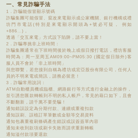
一、常見詐騙手法
1．詐騙能假冒顯示號碼
詐騙集團可能假冒、竄改來電顯示成公家機關、銀行機構或禮
坊門市電話(特別是來電顯示開頭為+號必可疑， 例如
+886…)，
透過「交互來電」方式設下陷阱，請不要上當！
2．詐騙專挑非上班時間：
詐騙集團通常在下班時間後於晚上或假日撥打電話，禮坊客服
時間為：周一至周五AM09:00~PM05:30 (國定假日除外)客
服人員不會於「非上班時間」
與您聯繫，若您接到自稱為禮坊或宏亞股份有限公司，任何人
員的不明來電或簡訊，請務必留意！
3．詐騙常用說詞：
ATM自動櫃員機或臨櫃、網路銀行等方式進行金融上的操作，
並引誘您匯款轉帳到不明的私人帳戶，常見的藉口如下，且會
不斷翻新，請千萬不要受騙！
通知錯誤設定為分期付款、連續或重複扣款
通知誤刷、誤植訂單筆數或金額等交易資料
通知包裹重複刷條碼產生錯誤或誤簽簽單內容
通知未收到款項或刷卡失敗而請求重新轉帳
通知溢付款項要退款