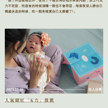
「除了外型吸睛以外，使用了十種台灣在地水果當內餡，加上巧克
力不死甜，吃甜食的時候淺嚐一顆也不會罪惡，每當夜深人靜自己
獨處休息的時候，吃一顆來犒賞自己太療癒了!」
2021.12.06
名人分享
人氣網紅「K力」推薦