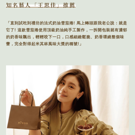
知名藝人「王思佳」推薦
「直到試吃到禮坊的法式奶油雪茄捲! 馬上轉頭跟我老公說：就是
它了! 這款雪茄捲使用頂級奶油純手工製作，一拆開包裝就有濃郁
的奶香味飄出，輕輕咬下一口，口感細緻鬆脆、奶香環繞整個味
蕾，完全對得起米其林風味大獎的稱號!」