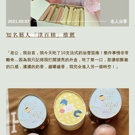
2021.09.07
名人分享
知名藝人「洪百榕」推薦
「老公，我自首，我今天吃了10支法式奶油雪茄捲！整件事情非常
離奇…因為我只記得我打開漂亮的外盒，吃了第一口，那濃郁酥脆
的口感，濃濃的奶香，越嚼越香，我完全進入另一個時空！」