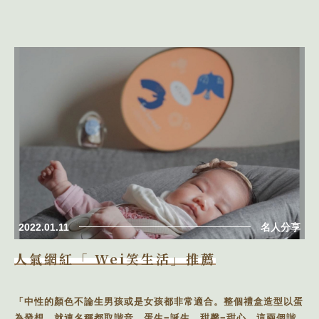
2022.01.11
名人分享
人氣網紅「 Wei笑生活」推薦
「中性的顏色不論生男孩或是女孩都非常適合。整個禮盒造型以蛋
為發想，就連名稱都取諧音，蛋生=誕生、甜馨=甜心。這兩個諧