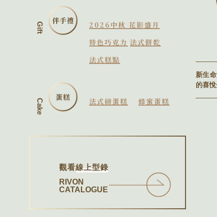
伴手禮
2026中秋 花影盛月
Gift
特色巧克力
法式餅乾
法式糕點
新生命
的喜悅
蛋糕
法式磅蛋糕
蜂蜜蛋糕
Cake
觀看
線上型錄
RIVON
CATALOGUE