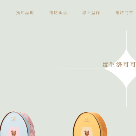
息
預約品鑑
禮坊產品
線上型錄
禮坊門市
中秋禮盒
伴手禮盒
新婚喜餅
彌月禮盒
精緻糕點
蛋生洛可