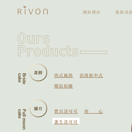
關於禮坊
最新消
關於禮坊
歷史大記事
喜餅
西式風格
浪漫新中式
B
r
i
d
e
c
a
k
e
婚俗相關
彌月
寶貝洛可可
初心
cake
Full moon
蛋生洛可可