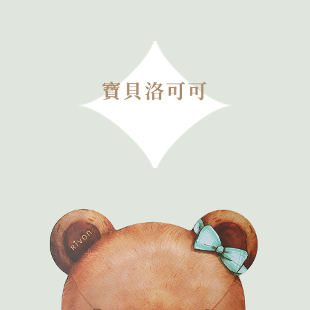
寶貝洛可可