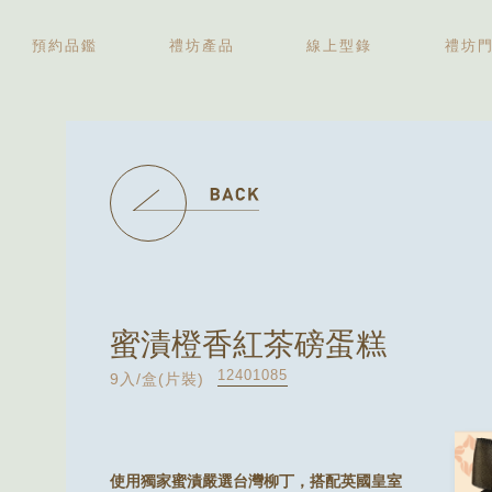
預約品鑑
禮坊產品
線上型錄
禮坊
中秋禮盒
伴手禮盒
新婚喜餅
彌月禮盒
精緻糕點
蜜漬橙香紅茶磅蛋糕
12401085
9入/盒(片裝)
使用獨家蜜漬嚴選台灣柳丁，搭配英國皇室