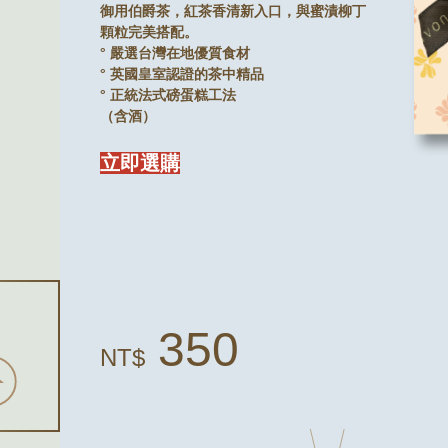
御用伯爵茶，紅茶香清新入口，與蜜漬柳丁
顆粒完美搭配。
° 嚴選台灣在地優質食材
° 英國皇室認證的茶中精品
° 正統法式磅蛋糕工法
（含酒）
立即選購
350
NT$