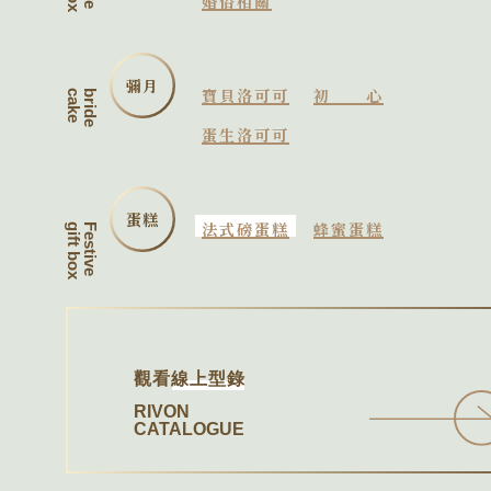
婚俗相關
彌月
寶貝洛可可
初心
cake
bride
蛋生洛可可
蛋糕
法式磅蛋糕
蜂蜜蛋糕
gift box
Festive
觀看
線上型錄
RIVON
CATALOGUE