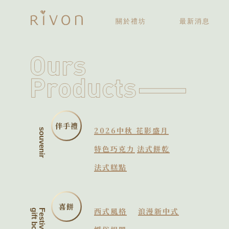
關於禮坊
最新消息
關於禮坊
歷史大記事
伴手禮
2026中秋 花影盛月
souvenir
特色巧克力
法式餅乾
法式糕點
喜餅
西式風格
浪漫新中式
gift box
Festive