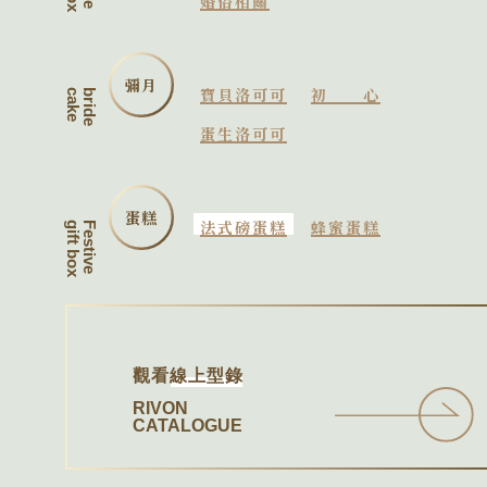
婚俗相關
彌月
寶貝洛可可
初心
cake
bride
蛋生洛可可
蛋糕
法式磅蛋糕
蜂蜜蛋糕
gift box
Festive
觀看
線上型錄
RIVON
CATALOGUE