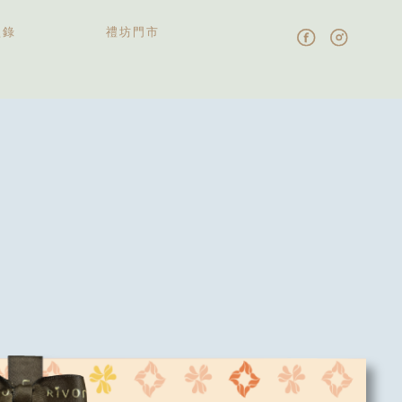
型錄
禮坊門市