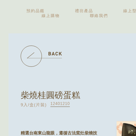
預約品鑑
禮坊產品
線上
線上購物
聯絡我們
中秋禮盒
伴手禮盒
新婚喜餅
彌月禮盒
精緻糕點
柴燒桂圓磅蛋糕
12401210
9入/盒(片裝)
精選台南東山龍眼，遵循古法窯灶柴燒技