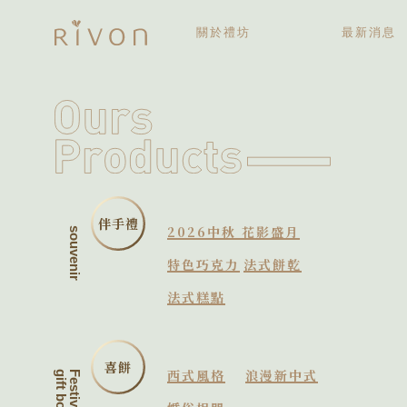
關於禮坊
最新消息
關於禮坊
歷史大記事
伴手禮
2026中秋 花影盛月
souvenir
特色巧克力
法式餅乾
法式糕點
喜餅
西式風格
浪漫新中式
gift box
Festive