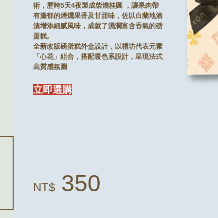
術，歷時5天4夜製成柴燒桂圓 ，讓果肉帶
有濃郁的煙燻果香及甘甜味，佐以白蘭地酒
漬增添細膩風味，成就了濕潤富含香氣的磅
蛋糕。
全新改版磅蛋糕外盒設計，以禮坊代表元素
「心花」組合，搭配暖色系設計，呈現法式
高質感氛圍
立即選購
350
NT$