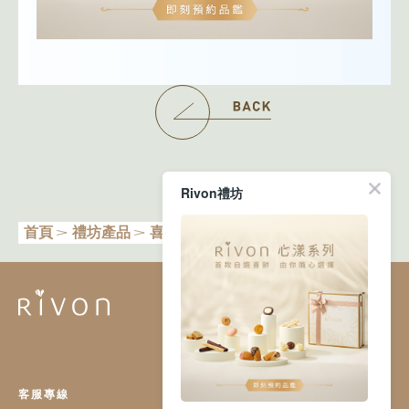
Rivon禮坊
首頁
禮坊產品
喜餅
西式風格
璀璨之心
客服專線