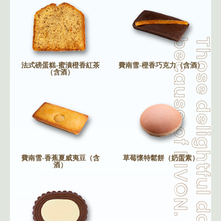
法式磅蛋糕-蜜漬橙香紅茶
費南雪-橙香巧克力（含酒）
（含酒）
費南雪-香蕉夏威夷豆（含
草莓懷特鬆餅（奶蛋素）
酒）