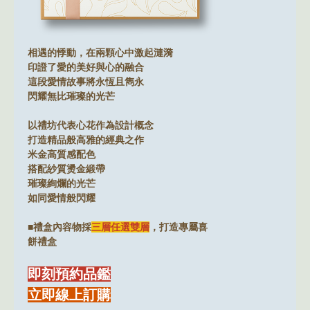
相遇的悸動，在兩顆心中激起漣漪
印證了愛的美好與心的融合
這段愛情故事將永恆且雋永
閃耀無比璀璨的光芒
以禮坊代表心花作為設計概念
打造精品般高雅的經典之作
米金高質感配色
搭配紗質燙金緞帶
璀璨絢爛的光芒
如同愛情般閃耀
■禮盒內容物採
三層任選雙層
，打造專屬喜
餅禮盒
即刻預約品鑑
立即線上訂購