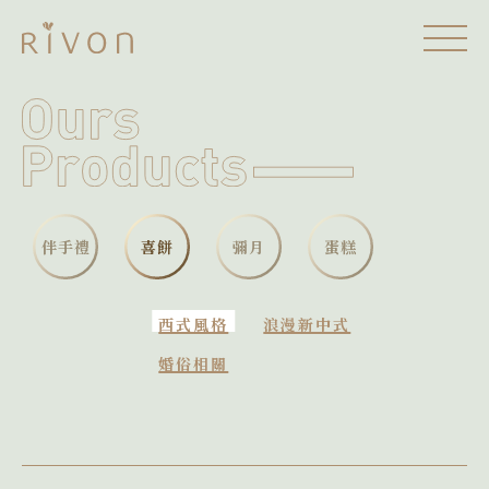
伴手禮
喜餅
彌月
蛋糕
西式風格
浪漫新中式
婚俗相關