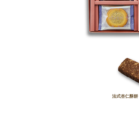
法式杏仁酥餅