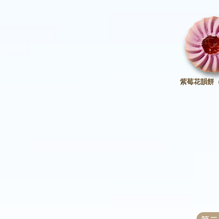
紫莓花韻餅