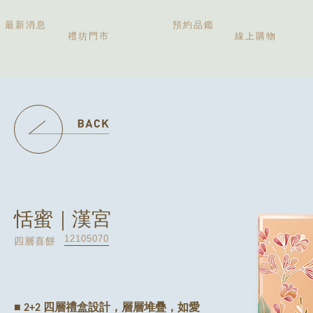
最新消息
預約品鑑
禮坊門市
線上購物
恬蜜｜漢宮
12105070
四層喜餅
■ 2+2 四層禮盒設計，層層堆疊，如愛