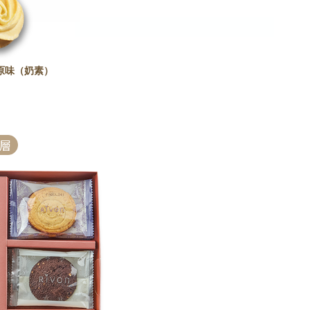
原味（奶素）
層