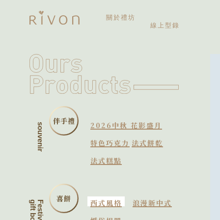
關於禮坊
線上型錄
關於禮坊
歷史大記事
伴手禮
2026中秋 花影盛月
souvenir
特色巧克力
法式餅乾
法式糕點
喜餅
西式風格
浪漫新中式
gift box
Festive