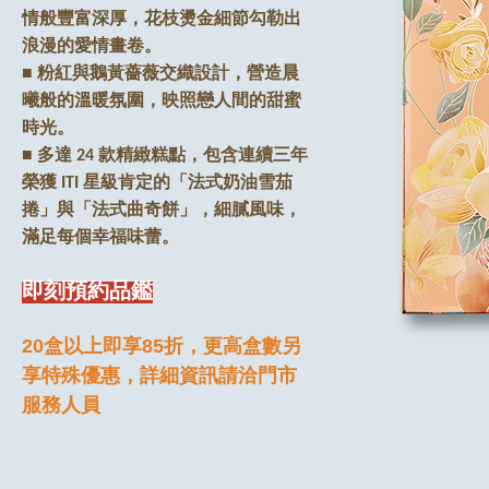
情般豐富深厚，花枝燙金細節勾勒出
浪漫的愛情畫卷。
■ 粉紅與鵝黃薔薇交織設計，營造晨
曦般的溫暖氛圍，映照戀人間的甜蜜
時光。
■ 多達 24 款精緻糕點，包含連續三年
榮獲 ITI 星級肯定的「法式奶油雪茄
捲」與「法式曲奇餅」，細膩風味，
滿足每個幸福味蕾。
即刻預約品鑑
20盒以上即享85折，更高盒數另
享特殊優惠，詳細資訊請洽門市
服務人員