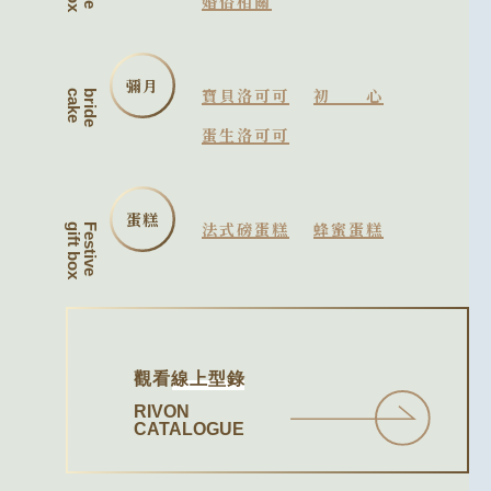
婚俗相關
彌月
寶貝洛可可
初心
cake
bride
蛋生洛可可
蛋糕
法式磅蛋糕
蜂蜜蛋糕
gift box
Festive
觀看
線上型錄
RIVON
CATALOGUE