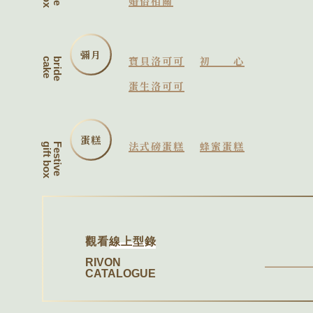
婚俗相關
彌月
寶貝洛可可
初心
cake
bride
蛋生洛可可
蛋糕
法式磅蛋糕
蜂蜜蛋糕
gift box
Festive
觀看
線上型錄
RIVON
CATALOGUE