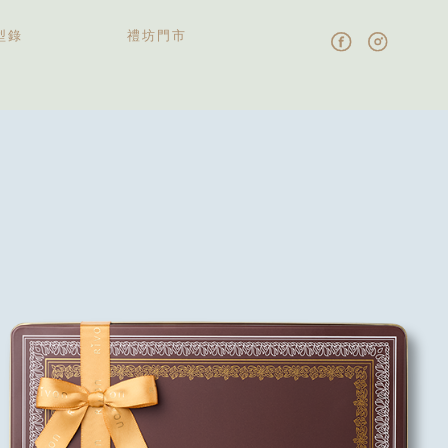
型錄
禮坊門市