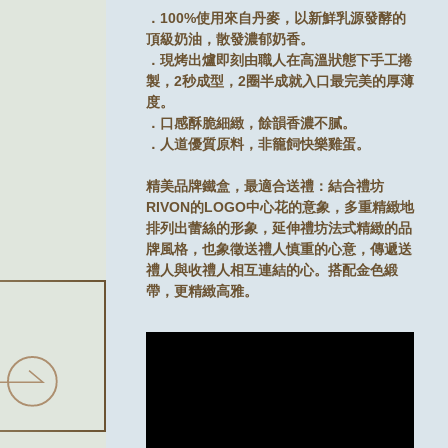
．100%使用來自丹麥，以新鮮乳源發酵的
頂級奶油，散發濃郁奶香。
．現烤出爐即刻由職人在高溫狀態下手工捲
製，2秒成型，2圈半成就入口最完美的厚薄
度。
．口感酥脆細緻，餘韻香濃不膩。
．人道優質原料，非籠飼快樂雞蛋。
精美品牌鐵盒，最適合送禮：結合禮坊
RIVON的LOGO中心花的意象，多重精緻地
排列出蕾絲的形象，延伸禮坊法式精緻的品
牌風格，也象徵送禮人慎重的心意，傳遞送
禮人與收禮人相互連結的心。搭配金色緞
帶，更精緻高雅。