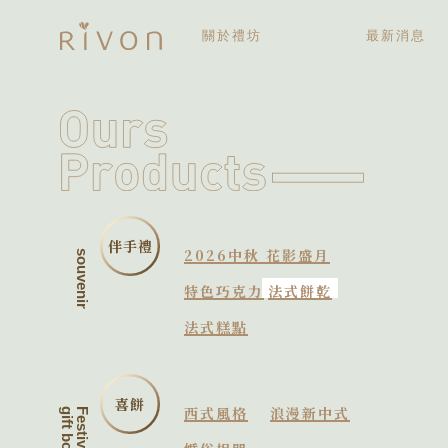
關於禮坊
最新消息
關於禮坊
歷史大記事
伴手禮
2026中秋 花影盛月
souvenir
特色巧克力
法式餅乾
法式糕點
喜餅
西式風格
浪漫新中式
gift box
Festive