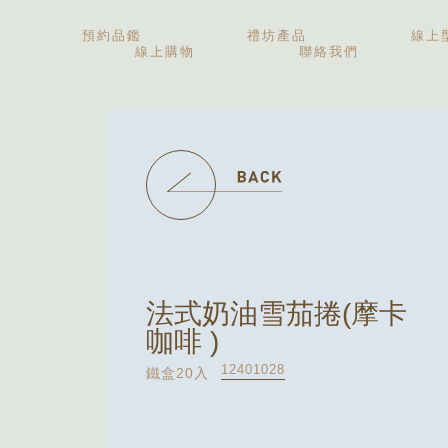
預約品鑑
禮坊產品
線上
線上購物
聯絡我們
中秋禮盒
伴手禮盒
新婚喜餅
彌月禮盒
精緻糕點
法式奶油雪茄捲(摩卡
咖啡 )
12401028
鐵盒20入