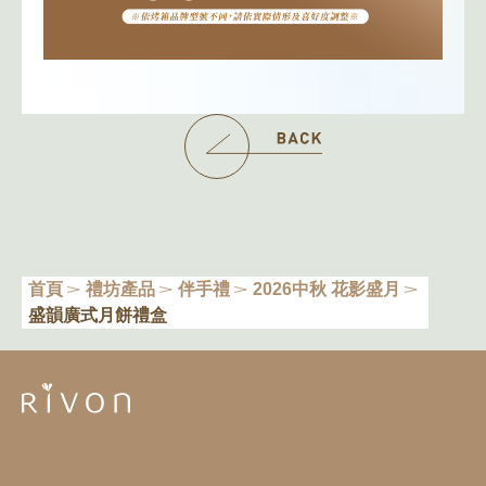
首頁
禮坊產品
伴手禮
2026中秋 花影盛月
盛韻廣式月餅禮盒