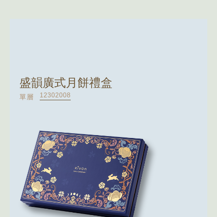
盛韻廣式月餅禮盒
12302008
單層