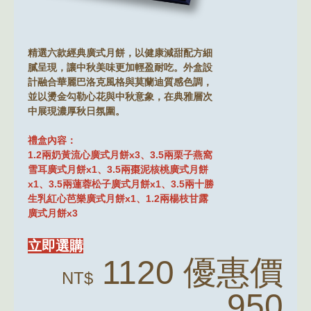
精選六款經典廣式月餅，以健康減甜配方細
膩呈現，讓中秋美味更加輕盈耐吃。外盒設
計融合華麗巴洛克風格與莫蘭迪質感色調，
並以燙金勾勒心花與中秋意象，在典雅層次
中展現濃厚秋日氛圍。
禮盒內容：
1.2兩奶黃流心廣式月餅x3、3.5兩栗子燕窩
雪耳廣式月餅x1、3.5兩棗泥核桃廣式月餅
x1、3.5兩蓮蓉松子廣式月餅x1、3.5兩十勝
生乳紅心芭樂廣式月餅x1、1.2兩楊枝甘露
廣式月餅x3
立即選購
1120 優惠價
NT$
950