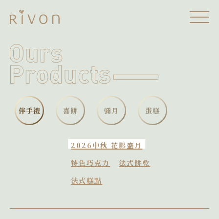
伴手禮
喜餅
彌月
蛋糕
2026中秋 花影盛月
特色巧克力
法式餅乾
法式糕點