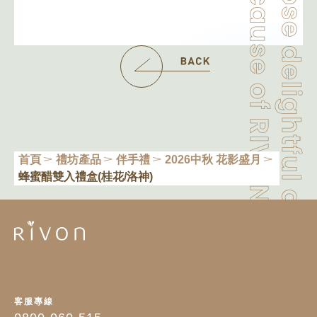
首頁
禮坊產品
伴手禮
2026中秋 花影盛月
蜂蜜醋雙入禮盒(桂花/洛神)
客服專線