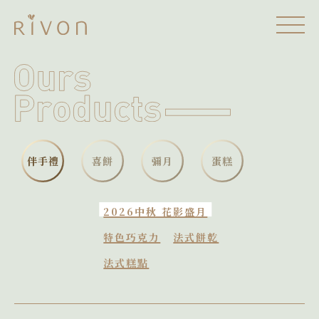
伴手禮
喜餅
彌月
蛋糕
2026中秋 花影盛月
特色巧克力
法式餅乾
法式糕點