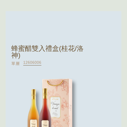
蜂蜜醋雙入禮盒(桂花/洛
神)
12606006
單層