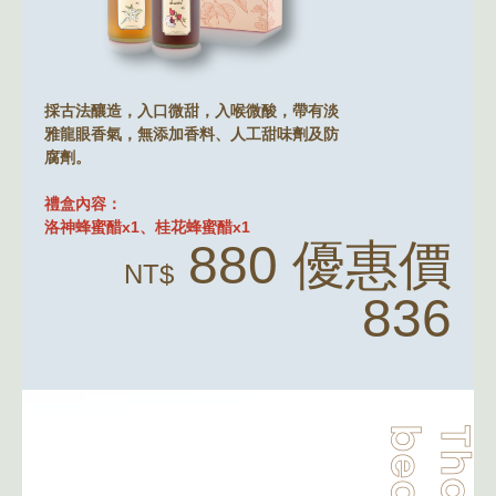
採古法釀造，入口微甜，入喉微酸，帶有淡
雅龍眼香氣，無添加香料、人工甜味劑及防
腐劑。
禮盒內容：
洛神蜂蜜醋x1、桂花蜂蜜醋x1
880 優惠價
NT$
836