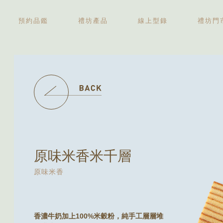
預約品鑑
禮坊產品
線上型錄
禮坊門
中秋禮盒
伴手禮盒
新婚喜餅
彌月禮盒
精緻糕點
原味米香米千層
原味米香
香濃牛奶加上100%米穀粉，純手工層層堆