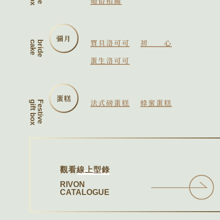
婚俗相關
彌月
寶貝洛可可
初心
cake
bride
蛋生洛可可
蛋糕
法式磅蛋糕
蜂蜜蛋糕
gift box
Festive
觀看
線上型錄
RIVON
CATALOGUE