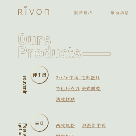
關於禮坊
最新消息
關於禮坊
歷史大記事
伴手禮
2026中秋 花影盛月
souvenir
特色巧克力
法式餅乾
法式糕點
喜餅
西式風格
浪漫新中式
gift box
Festive