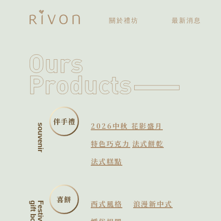
關於禮坊
最新消息
關於禮坊
歷史大記事
伴手禮
2026中秋 花影盛月
souvenir
特色巧克力
法式餅乾
法式糕點
喜餅
西式風格
浪漫新中式
gift box
Festive