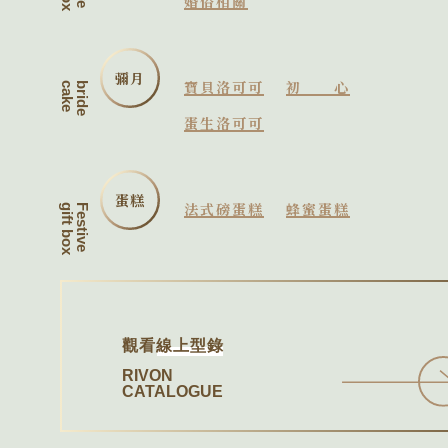
婚俗相關
彌月
寶貝洛可可
初心
cake
bride
蛋生洛可可
蛋糕
法式磅蛋糕
蜂蜜蛋糕
gift box
Festive
觀看
線上型錄
RIVON
CATALOGUE