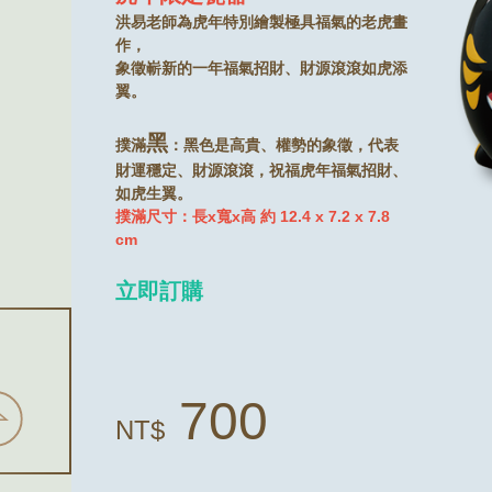
洪易老師為虎年特別繪製極具福氣的老虎畫
作，
象徵嶄新的一年福氣招財、財源滾滾如虎添
翼。
黑
撲滿
：黑色是高貴、權勢的象徵，代表
財運穩定、財源滾滾，祝福虎年福氣招財、
如虎生翼。
撲滿尺寸：長x寬x高 約 12.4 x 7.2 x 7.8
cm
立即訂購
700
NT$