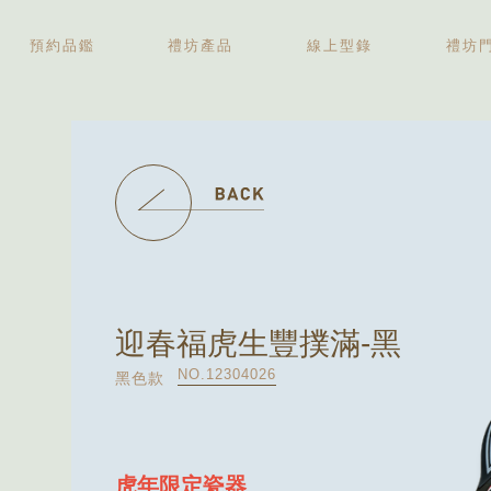
預約品鑑
禮坊產品
線上型錄
禮坊
中秋禮盒
伴手禮盒
新婚喜餅
彌月禮盒
精緻糕點
迎春福虎生豐撲滿-黑
NO.12304026
黑色款
虎年限定瓷器