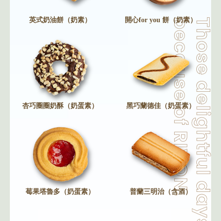
英式奶油餅（奶素）
開心for you 餅（奶素）
杏巧圈圈奶酥（奶蛋素）
黑巧蘭德佳（奶蛋素）
莓果塔魯多（奶蛋素）
普蘭三明治（含酒）