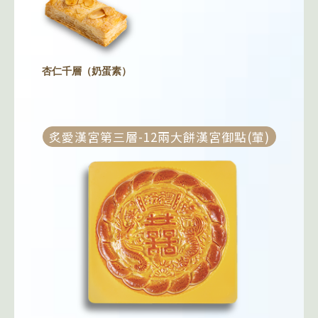
杏仁千層（奶蛋素）
炙愛漢宮第三層-12兩大餅漢宮御點(葷)