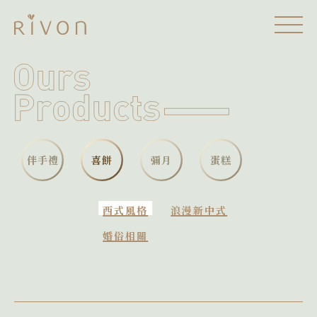
伴手禮
喜餅
彌月
蛋糕
西式風格
浪漫新中式
婚俗相關