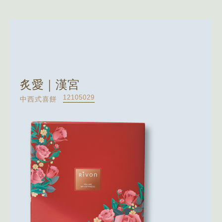
炙愛｜漢宮
12105029
中西式喜餅