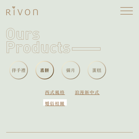
伴手禮
喜餅
彌月
蛋糕
西式風格
浪漫新中式
婚俗相關