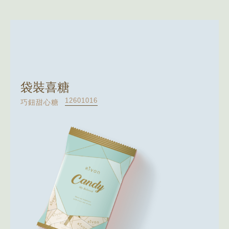
袋裝喜糖
12601016
巧鈕甜心糖