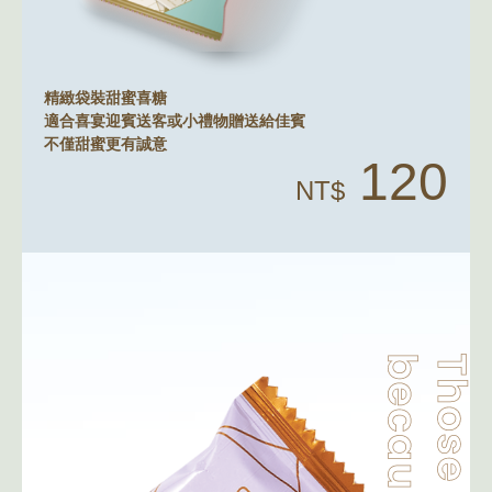
精緻袋裝甜蜜喜糖
適合喜宴迎賓送客或小禮物贈送給佳賓
不僅甜蜜更有誠意
120
NT$